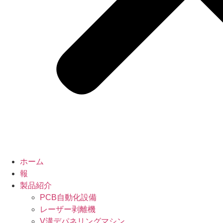
ホーム
報
製品紹介
PCB自動化設備
レーザー剥離機
V溝デパネリングマシン