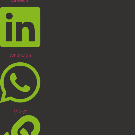
Linkedin
Whatsapp
リンク