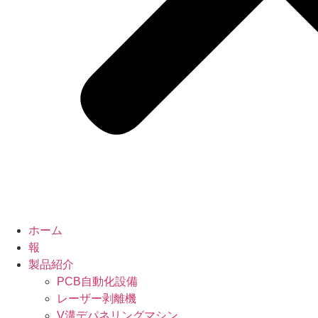
ホーム
報
製品紹介
PCB自動化設備
レーザー剥離機
V溝デパネリングマシン