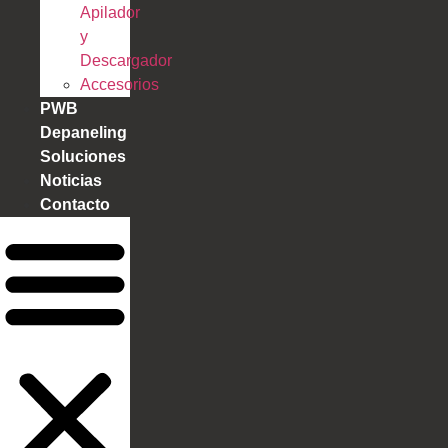
Apilador
y
Descargador
Accesorios
PWB
Depaneling
Soluciones
Noticias
Contacto