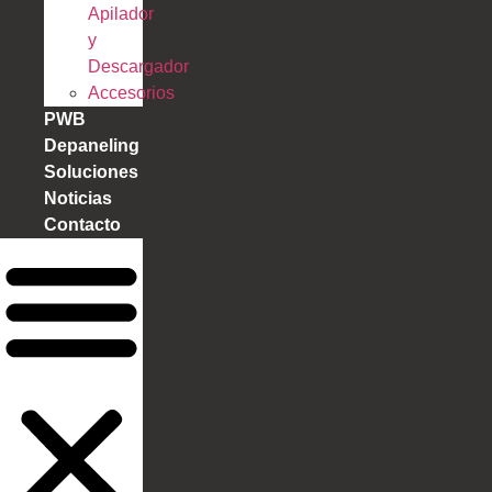
Apilador
y
Descargador
Accesorios
PWB
Depaneling
Soluciones
Noticias
Contacto