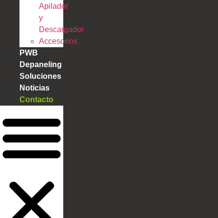
Apilador
y
Descargador
Accesorios
PWB
Depaneling
Soluciones
Noticias
Contacto