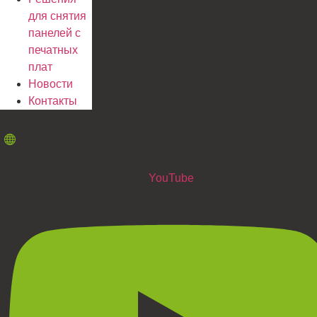
для снятия
панелей с
печатных
плат
Новости
Контакты
YouTube