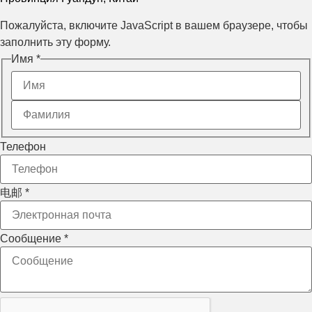
Пожалуйста, включите JavaScript в вашем браузере, чтобы
заполнить эту форму.
Имя
*
Макет 电
Телефон
邮
Телефон
电邮
*
Сообщение
*