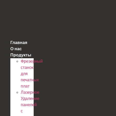
跳
到
内
容
Главная
О нас
Продукты
Фрезерный
станок
для
печатных
плат
Лазерное
Удаление
панелей
с