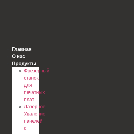
跳
到
内
容
Главная
О нас
Продукты
Фрезерный
станок
для
печатных
плат
Лазерное
Удаление
панелей
с